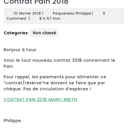
Contrat Pain 2018
10
Paquereau
10 février 2018
|
Paquereau Philippe
|
0
février
Philippe
Comment
|
8 h 57 min
2018
Categories:
Non classé
Bonjour à tous
Voici le tout nouveau contrat 2018 concernant le
Pain.
Pour rappel, les paiements pour alimenter ce
“contrat/réserve”ne doivent se faire que par
chèque. Pas de circulation d’espèces !
CONTRAT PAIN 2018 AMAPL’ANETH
Philippe