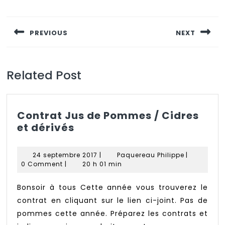
Navigation
de
PREVIOUS
NEXT
l’article
Previous
Next
post:
post:
Related Post
Contrat Jus de Pommes / Cidres
Contrat
et dérivés
Jus
de
24
Paquereau
24 septembre 2017
|
Paquereau Philippe
|
Pommes
septembre
Philippe
0 Comment
|
20 h 01 min
/
2017
Cidres
Bonsoir à tous Cette année vous trouverez le
et
contrat en cliquant sur le lien ci-joint. Pas de
dérivés
pommes cette année. Préparez les contrats et