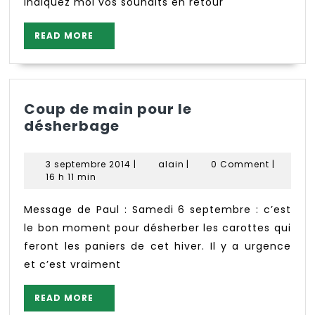
indiquez moi vos souhaits en retour
READ
READ MORE
MORE
Coup de main pour le
Coup
désherbage
de
main
3
alain
3 septembre 2014
|
alain
|
0 Comment
|
pour
septembre
16 h 11 min
le
2014
désherbage
Message de Paul : Samedi 6 septembre : c’est
le bon moment pour désherber les carottes qui
feront les paniers de cet hiver. Il y a urgence
et c’est vraiment
READ
READ MORE
MORE