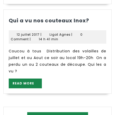
Qui
Qui a vu nos couteaux Inox?
a
vu
12
Ligot
12 juillet 2017
|
Ligot Agnes
|
0
nos
juillet
Agnes
Comment
|
14 h 41 min
2017
couteau
Inox?
Coucou à tous Distribution des volailles de
juillet et ou Aout ce soir au local 19h-20h On a
perdu un ou 2 couteaux de découpe. Qui les a
vu ?
READ
READ MORE
MORE