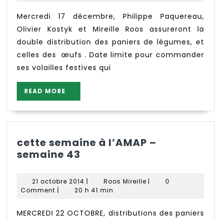
semaine
2014
51
Mercredi 17 décembre, Philippe Paquereau,
Olivier Kostyk et Mireille Roos assureront la
double distribution des paniers de légumes, et
celles des œufs . Date limite pour commander
ses volailles festives qui
READ
READ MORE
MORE
cette semaine à l’AMAP –
cette
semaine 43
semaine
à
21
Roos
21 octobre 2014
|
Roos Mireille
|
0
l’AMAP
octobre
Mireille
Comment
|
20 h 41 min
–
2014
semaine
MERCREDI 22 OCTOBRE, distributions des paniers