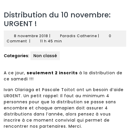
Distribution du 10 novembre:
URGENT !
8
Paradis
8 novembre 2018
|
Paradis Catherine
|
0
novembre
Catherine
Comment
|
11 h 45 min
2018
Categories:
Non classé
A ce jour,
seulement 2 inscrits
à la distribution de
ce samedi !!!
Ivan Olariaga et Pascale Toitot ont un besoin d’aide
URGENT. Un petit rappel: Il faut au minimum 4
personnes pour que la distribution se passe sans
encombre et chaque amapien doit assurer 4
distributions dans l’année, alors pensez à vous
inscrire à ce moment convivial qui permet de
rencontrer nos partenaires. Merci.