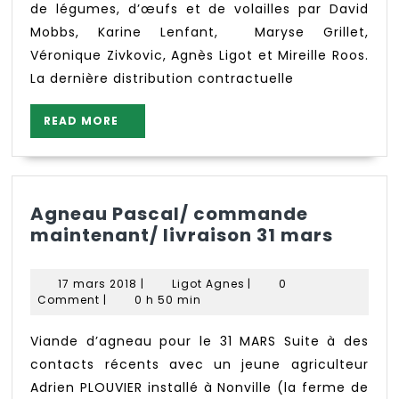
43
de légumes, d’œufs et de volailles par David
Mobbs, Karine Lenfant, Maryse Grillet,
Véronique Zivkovic, Agnès Ligot et Mireille Roos.
La dernière distribution contractuelle
READ
READ MORE
MORE
Agneau Pascal/ commande
Agnea
maintenant/ livraison 31 mars
Pascal
comm
17
Ligot
17 mars 2018
|
Ligot Agnes
|
0
maint
mars
Agnes
Comment
|
0 h 50 min
2018
livrai
31
Viande d’agneau pour le 31 MARS Suite à des
mars
contacts récents avec un jeune agriculteur
Adrien PLOUVIER installé à Nonville (la ferme de