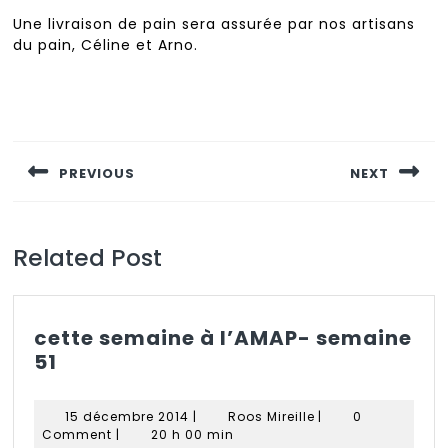
Une livraison de pain sera assurée par nos artisans
du pain, Céline et Arno.
Navigation
de
PREVIOUS
NEXT
l’article
Previous
Next
post:
post:
Related Post
cette semaine à l’AMAP- semaine
cette
51
semaine
à
15
Roos
15 décembre 2014
|
Roos Mireille
|
0
l’AMAP-
décembre
Mireille
Comment
|
20 h 00 min