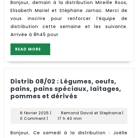
Bonjour, demain à la distribution Mireille Roos,
Elisabeth Mariel et Stéphane Jarnac. Merci de
vous inscrire pour renforcer l’équipe de
distribution cette semaine et les suivante.
Arrivée à 8h45 pour
READ
READ MORE
MORE
Distrib 08/02 : Légumes, oeufs,
pains, pains spéciaux, laitages,
Distrib
pommes et dérivés
08/02
:
6
Remon
6 février 2025
|
Remond David et Stephanie
|
Légumes,
février
David
0 Comment
|
17 h 40 min
2025
oeufs,
et
Stephan
pains,
Bonjour, Ce samedi à la distribution : Joëlle