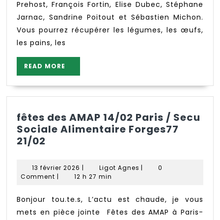
pains
Prehost, François Fortin, Elise Dubec, Stéphane
spéciaux,
Jarnac, Sandrine Poitout et Sébastien Michon.
laitages,
Vous pourrez récupérer les légumes, les œufs,
pommes
les pains, les
et
dérivés
READ
READ MORE
MORE
fêtes des AMAP 14/02 Paris / Secu
Sociale Alimentaire Forges77
fêtes
21/02
des
AMAP
13
Ligot
13 février 2026
|
Ligot Agnes
|
0
14/02
février
Agnes
Comment
|
12 h 27 min
Paris
2026
/
Bonjour tou.te.s, L’actu est chaude, je vous
Secu
mets en pièce jointe Fêtes des AMAP à Paris-