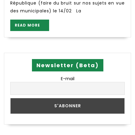
Sociale
République (faire du bruit sur nos sujets en vue
Alimentaire
des municipales) le 14/02 La
Forges77
21/02
READ
READ MORE
MORE
Newsletter (Beta)
E-mail