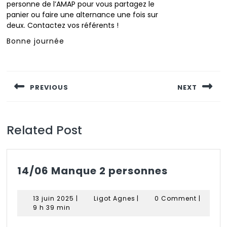
personne de l’AMAP pour vous partagez le
panier ou faire une alternance une fois sur
deux. Contactez vos référents !
Bonne journée
Navigation
de
PREVIOUS
NEXT
l’article
Previous
Next
post:
post:
Related Post
14/06
14/06 Manque 2 personnes
Manque
2
13
Ligot
13 juin 2025
|
Ligot Agnes
|
0 Comment
|
personnes
juin
Agnes
9 h 39 min
2025