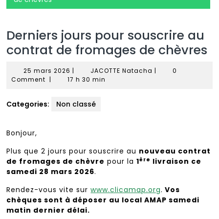
Derniers jours pour souscrire au
contrat de fromages de chèvres
25
JACOTTE
25 mars 2026
|
JACOTTE Natacha
|
0
mars
Natacha
Comment
|
17 h 30 min
2026
Categories:
Non classé
Bonjour,
Plus que 2 jours pour souscrire au
nouveau contrat
ère
de fromages de chèvre
pour la
1
livraison ce
samedi 28 mars 2026
.
Rendez-vous vite sur
www.clicamap.org
.
Vos
chèques sont à déposer au local AMAP samedi
matin dernier délai.