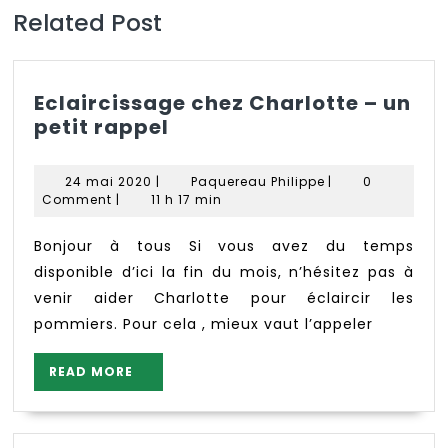
Related Post
Eclaircissage chez Charlotte – un
Eclaircissage
petit rappel
chez
Charlotte
24
Paquereau
24 mai 2020
|
Paquereau Philippe
|
0
–
mai
Philippe
Comment
|
11 h 17 min
2020
un
petit
Bonjour à tous Si vous avez du temps
rappel
disponible d’ici la fin du mois, n’hésitez pas à
venir aider Charlotte pour éclaircir les
pommiers. Pour cela , mieux vaut l’appeler
READ
READ MORE
MORE