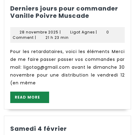
Derniers jours pour commander
Derniers
Vanille Poivre Muscade
jours
pour
28
Ligot
28 novembre 2025
|
Ligot Agnes
|
0
commander
novembre
Agnes
Comment
|
21 h 23 min
2025
Vanille
Poivre
Pour les retardataires, voici les éléments Merci
Muscade
de me faire passer passer vos commandes par
mail: ligotag@gmail.com avant le dimanche 30
novembre pour une distribution le vendredi 12
(en même
READ
READ MORE
MORE
Samedi
Samedi 4 février