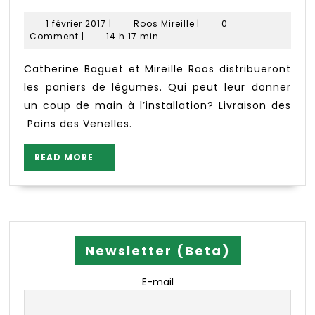
4
février
1
Roos
1 février 2017
|
Roos Mireille
|
0
février
Mireille
Comment
|
14 h 17 min
2017
Catherine Baguet et Mireille Roos distribueront
les paniers de légumes. Qui peut leur donner
un coup de main à l’installation? Livraison des
Pains des Venelles.
READ
READ MORE
MORE
Newsletter (Beta)
E-mail