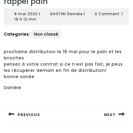
rappel pain
8
GASTINI
8 mai 2020
|
GASTINI Daniele
|
0 Comment
|
mai
Daniele
19 h 12 min
2020
Categories:
Non classé
prochaine distribution le 16 mai pour le pain et les
brioches
pensez à votre contrat si ce n’est pas fait, je peux
les récupérer demain en fin de distribution!
bonne soirée
Danièle
Navigation
de
PREVIOUS
NEXT
l’article
Previous
Next
post:
post: