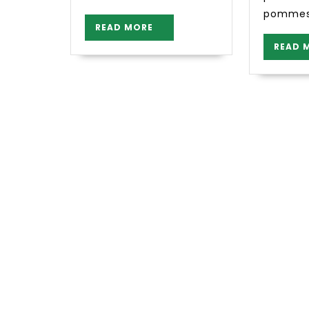
pommes
READ
READ MORE
MORE
READ 