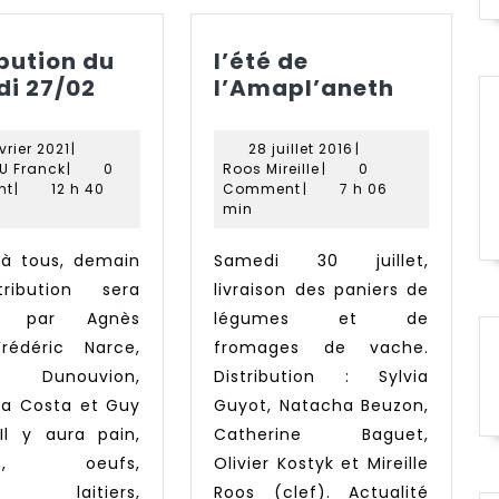
ibution du
l’été de
Distribution
l’été
i 27/02
l’Amapl’aneth
du
de
samedi
l’Amapl
26
28
vrier 2021
|
28 juillet 2016
|
27/02
ARAGNOU
février
Roos
juillet
U Franck
|
0
Roos Mireille
|
0
Franck
2021
Mireille
2016
nt
|
12 h 40
Comment
|
7 h 06
min
Samedi 30 juillet,
tribution sera
livraison des paniers de
ée par Agnès
légumes et de
Frédéric Narce,
fromages de vache.
l Dunouvion,
Distribution : Sylvia
Da Costa et Guy
Guyot, Natacha Beuzon,
 Il y aura pain,
Catherine Baguet,
es, oeufs,
Olivier Kostyk et Mireille
ts laitiers,
Roos (clef). Actualité