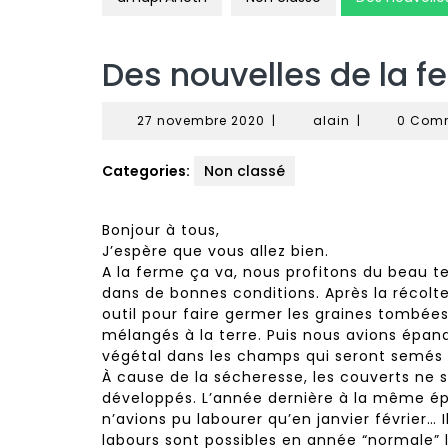
Des nouvelles de la f
27
alain
27 novembre 2020
|
alain
|
0 Com
novembre
2020
Categories:
Non classé
Bonjour à tous,
J’espère que vous allez bien.
A la ferme ça va, nous profitons du beau te
dans de bonnes conditions. Après la récolte
outil pour faire germer les graines tombées 
mélangés à la terre. Puis nous avions épa
végétal dans les champs qui seront semés e
À cause de la sécheresse, les couverts n
développés. L’année dernière à la même ép
n’avions pu labourer qu’en janvier février… 
labours sont possibles en année “normale” 