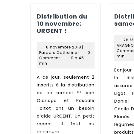
Distribution du
Distr
10 novembre:
samed
Distribution
URGENT !
du
26 fé
10
ARAGNO
8
8 novembre 2018
|
novembre:
Comme
Paradis
novembre
Paradis Catherine
|
0
min
URGENT
Catherine
2018
Comment
|
11 h 45
min
!
Bonjour à tous, demain
A ce jour, seulement 2
la dis
inscrits à la distribution
assur
de ce samedi !!! Ivan
Ligot, 
Olariaga et Pascale
Danie
Toitot ont un besoin
Cécile 
d’aide URGENT. Un petit
Blanès.
rappel: Il faut au
légum
minimum
produi