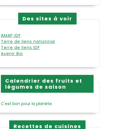
Des sites à voir
’aneth
AMAP IDF
Terre de liens nationnal
Terre de liens IDF
Avenir Bio
Calendrier des fruits et
légumes de saison
C'est bon pour la planète
Recettes de cuisines