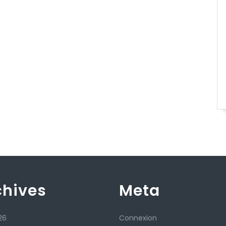
chives
Meta
26
Connexion