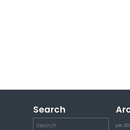
Search
Ar
Search
juin 20
for: