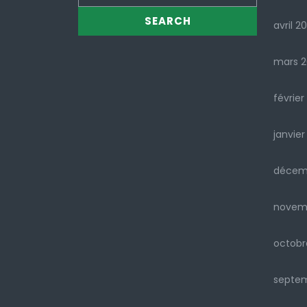
avril 2
mars 
février
janvier
décem
novem
octobr
septe