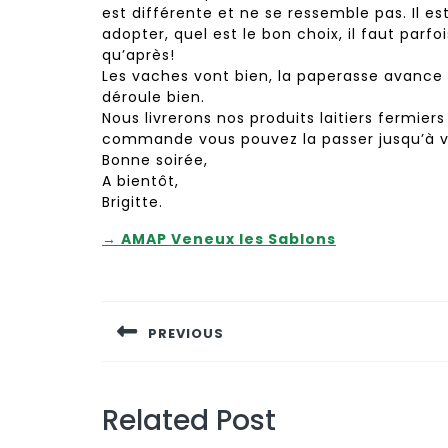
est différente et ne se ressemble pas. Il est
adopter, quel est le bon choix, il faut parfo
qu’après!
Les vaches vont bien, la paperasse avance 
déroule bien.
Nous livrerons nos produits laitiers fermie
commande vous pouvez la passer jusqu’à ve
Bonne soirée,
A bientôt,
Brigitte.
→ AMAP Veneux les Sablons
Navigation
de
PREVIOUS
l’article
Previous
post:
Related Post