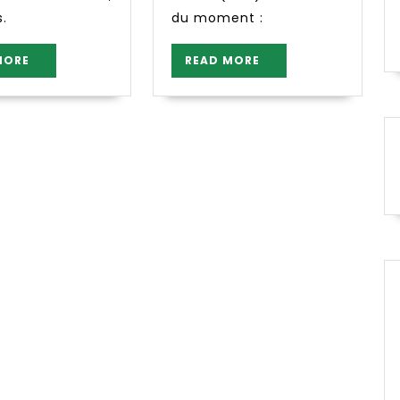
.
du moment :
READ
READ
MORE
READ MORE
MORE
MORE