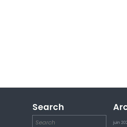
Search
Ar
Search
juin 20
for: