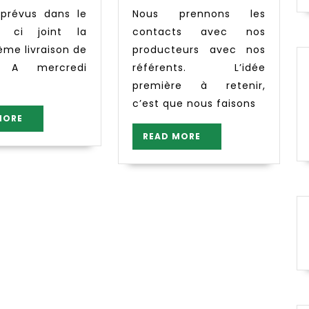
 prévus dans le
Nous prennons les
t. ci joint la
contacts avec nos
ème livraison de
producteurs avec nos
s A mercredi
référents. L’idée
première à retenir,
c’est que nous faisons
READ
MORE
MORE
READ
READ MORE
MORE