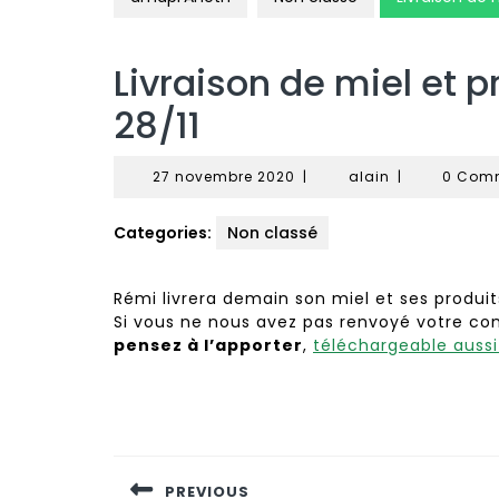
Livraison de miel et 
28/11
27
alain
27 novembre 2020
|
alain
|
0 Com
novembre
2020
Categories:
Non classé
Rémi livrera demain son miel et ses produit
Si vous ne nous avez pas renvoyé votre con
pensez à l’apporter
,
téléchargeable aussi 
Navigation
de
PREVIOUS