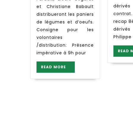
dérivés
et Christiane Babault
contra
distribueront les paniers
recap 8
de légumes et d’oeufs.
dérivé
Consigne pour les
Philippe
volontaires
/distribution: Présence
READ 
impérative à 9h pour
READ
READ MORE
MORE