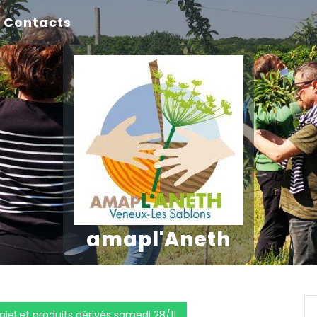
Contacts
amapl'Aneth
miel et produits dérivés samedi 28/11