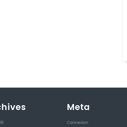
chives
Meta
26
Connexion