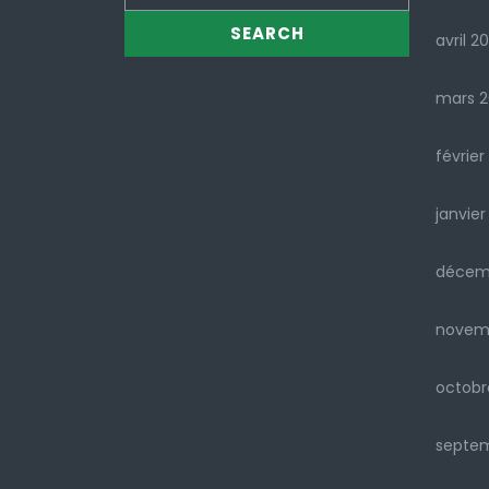
avril 2
mars 
février
janvier
décem
novem
octobr
septe