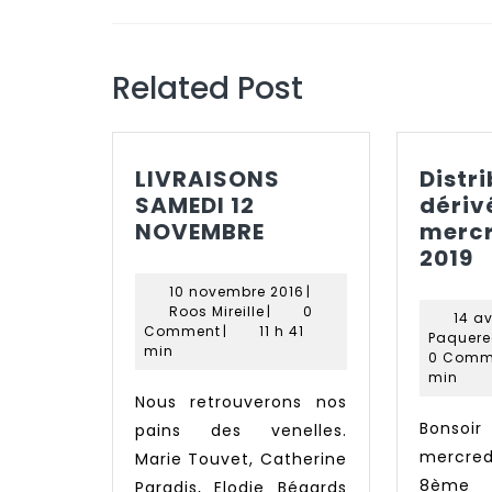
l’article
Previous
post:
Related Post
LIVRAISONS
Distr
SAMEDI 12
dériv
LIVRAISONS
NOVEMBRE
mercr
SAMEDI
D
2019
12
d
10
10 novembre 2016
|
NOVEMBRE
d
Roos
novembre
Roos Mireille
|
0
14 av
Mireille
2016
c
Comment
|
11 h 41
Paquere
min
m
0 Comm
min
1
Nous retrouverons nos
a
Bonsoir à tous Ce
pains des venelles.
2
mercred
Marie Touvet, Catherine
8ème l
Paradis, Elodie Bégards