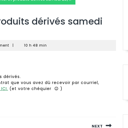
produits dérivés samedi
ment
|
10 h 48 min
s dérivés.
trat que vous avez dû recevoir par courriel,
ICI.
(et votre chéquier 😉 )
NEXT