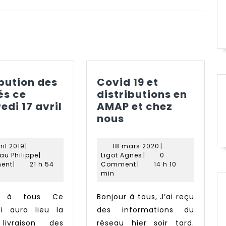
Next
post:
ibution des
Covid 19 et
és ce
distributions en
edi 17 avril
AMAP et chez
istribution
Covid
nous
es
19
érivés
et
14
18
ril 2019
|
18 mars 2020
|
e
distributions
avril
Paquereau
Ligot
mars
au Philippe
|
Ligot Agnes
|
0
ercredi
2019
Philippe
en
Agnes
2020
ent
|
21 h 54
Comment
|
14 h 10
min
7
AMAP
vril
et
Bonjour à tous, J’ai reçu
019
chez
i aura lieu la
des informations du
nous
ivraison des
réseau hier soir tard.