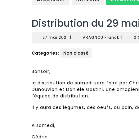
Distribution du 29 ma
27
ARAGNO
27 mai 2021
|
ARAGNOU Franck
|
0
mai
Franck
2021
Categories:
Non classé
Bonsoir,
la distribution de samedi sera faire par Ch
Dunouvion et Danièle Gastini. Une amapien
l’équipe de distribution.
Il y aura des légumes, des oeufs, du pain, d
.
A samedi,
Cédric