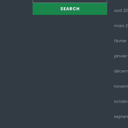
avril 2
mars 
février
janvier
décem
novem
octobr
septe