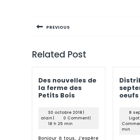
Navigation
de
PREVIOUS
l’article
Previous
post:
Related Post
Des nouvelles de
Distri
la ferme des
septe
Des
Petits Bois
oeufs
nouvelles
de
30
30 octobre 2018
|
8 se
la
alain
octobre
alain
|
0 Comment
|
Ligo
ferme
2018
18 h 25 min
Comme
min
des
Bonjour à tous, J’espère
Petits