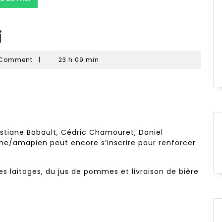
i
U
 Comment
|
23 h 09 min
ristiane Babault, Cédric Chamouret, Daniel
ne/amapien peut encore s’inscrire pour renforcer
es laitages, du jus de pommes et livraison de bière