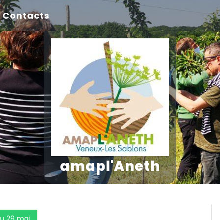
Contacts
amapl'Aneth
du 29 mai