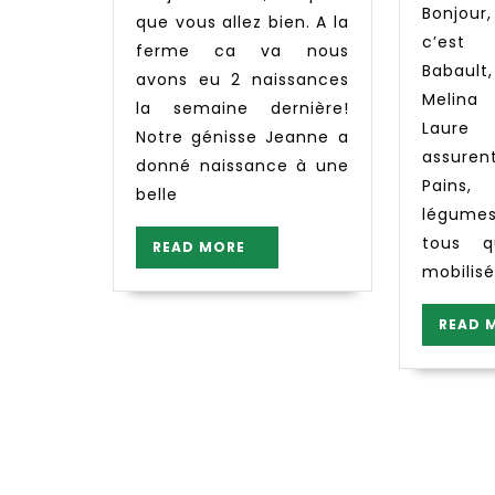
Bonjour, cette semaine
que vous allez bien. A la
Bois
c’est
ferme ca va nous
Babault
avons eu 2 naissances
Melina
la semaine dernière!
Laure
Notre génisse Jeanne a
assurent
donné naissance à une
Pain
belle
légumes
tous q
READ
READ MORE
MORE
mobilisé
READ 