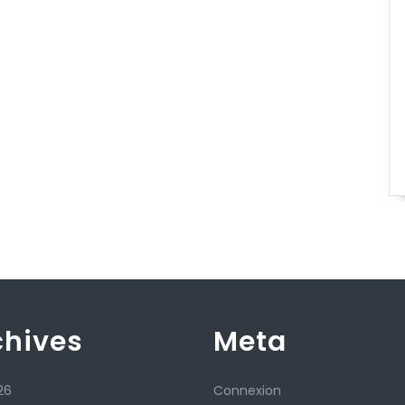
chives
Meta
26
Connexion