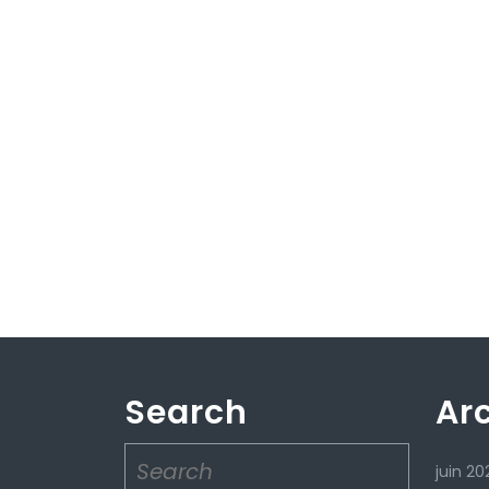
Search
Ar
Search
juin 20
for: