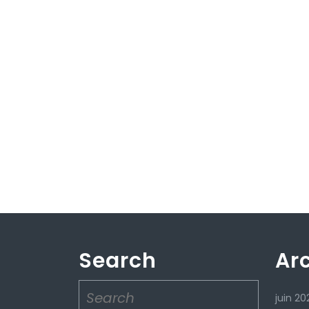
Search
Ar
Search
juin 20
for: