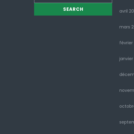
avril 2
mars 
février
janvier
décem
novem
octobr
septe