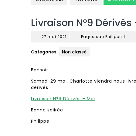
Livraison N°9 Dérivés
27
Paque
27 mai 2021
|
Paquereau Philippe
|
mai
Philipp
2021
Categories:
Non classé
Bonsoir
Samedi 29 mai, Charlotte viendra nous livre
dérivés
Livraison N°9 Dérivés – Mai
Bonne soiirée
Philippe
Navigation