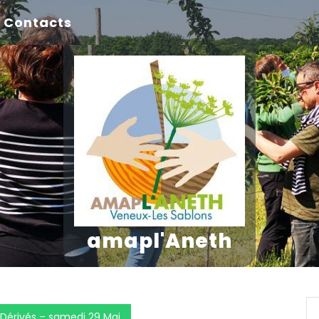
Contacts
amapl'Aneth
 Dérivés – samedi 29 Mai