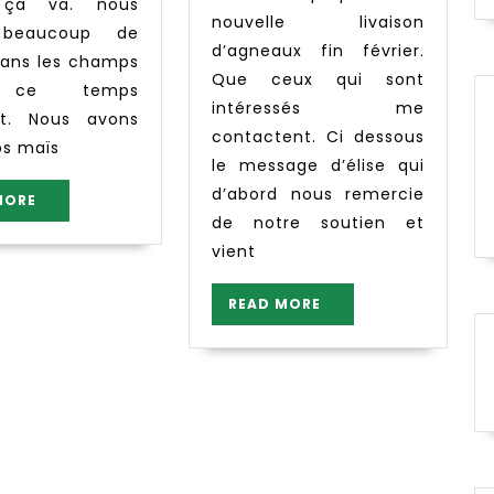
 ça va. nous
nouvelle livaison
 beaucoup de
d’agneaux fin février.
 dans les champs
Que ceux qui sont
 ce temps
intéressés me
nt. Nous avons
contactent. Ci dessous
s maïs
le message d’élise qui
d’abord nous remercie
READ
MORE
MORE
de notre soutien et
vient
READ
READ MORE
MORE