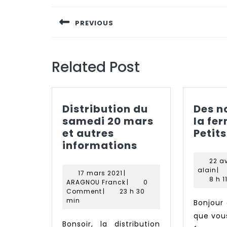
de
PREVIOUS
l’article
Previous
post:
Related Post
Distribution du
Des n
samedi 20 mars
la fe
et autres
Petits
Distribution
informations
du
22 av
samedi
ala
alain
|
17
17 mars 2021
|
20
8 h 1
mars
ARAGNOU
ARAGNOU Franck
|
0
2021
Franck
mars
Comment
|
23 h 30
min
Bonjour à tous, J’espère
et
autres
que vous
Bonsoir, la distribution