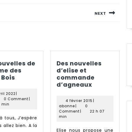
NEXT
Next
post:
ouvelles de
Des nouvelles
rme des
d’elise et
Des
 Bois
commande
nouvelles
Des
d’agneaux
de
nouvelles
22
ril 2022
|
la
d’elise
in
avril
0 Comment
|
4
4 février 2015
|
ferme
2022
et
1 min
abonne
février
abonne
|
0
des
commande
2015
Comment
|
22 h 07
min
Petits
d’agneaux
 allez bien. A la
Bois
Elise nous propose une