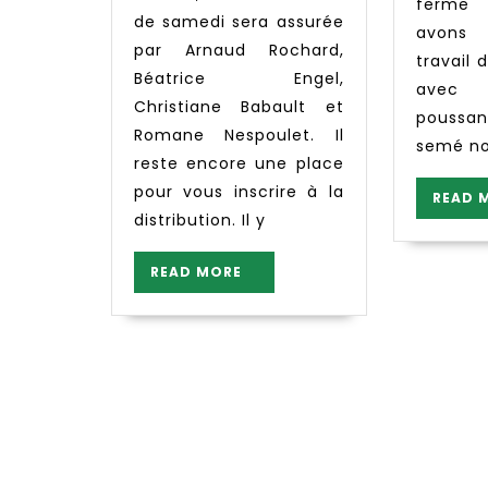
informations
ferme
de samedi sera assurée
avons
par Arnaud Rochard,
travail
Béatrice Engel,
avec
Christiane Babault et
poussa
Romane Nespoulet. Il
semé no
reste encore une place
pour vous inscrire à la
READ 
distribution. Il y
READ
READ MORE
MORE