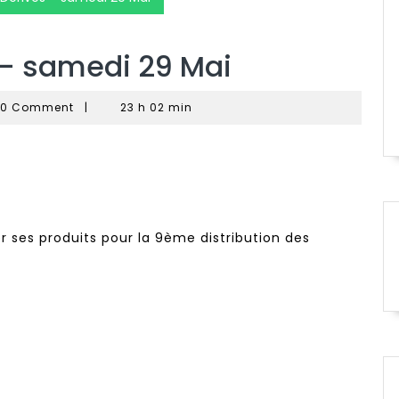
 – samedi 29 Mai
reau
0 Comment
|
23 h 02 min
e
r ses produits pour la 9ème distribution des