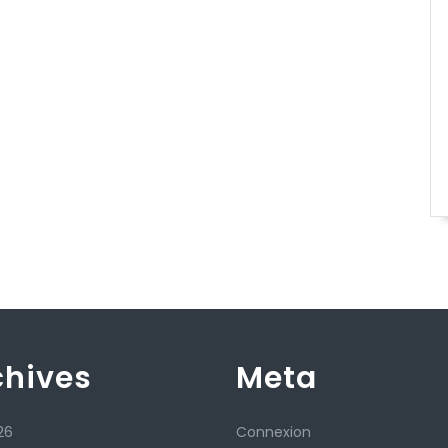
chives
Meta
26
Connexion