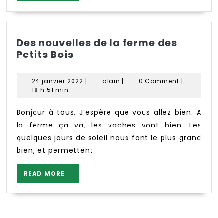
MORE
Des nouvelles de la ferme des
Des
Petits Bois
nouvelles
de
24
alain
24 janvier 2022
|
alain
|
0 Comment
|
la
janvier
18 h 51 min
ferme
2022
des
Bonjour à tous, J’espère que vous allez bien. A
Petits
la ferme ça va, les vaches vont bien. Les
Bois
quelques jours de soleil nous font le plus grand
bien, et permettent
READ
READ MORE
MORE