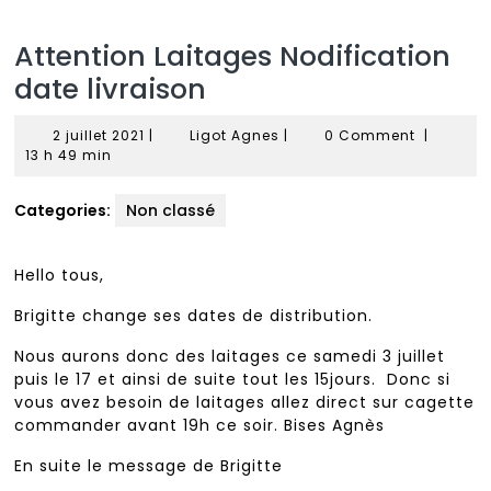
Attention Laitages Nodification
date livraison
2
Ligot
2 juillet 2021
|
Ligot Agnes
|
0 Comment
|
juillet
Agnes
13 h 49 min
2021
Categories:
Non classé
Hello tous,
Brigitte change ses dates de distribution.
Nous aurons donc des laitages ce samedi 3 juillet
puis le 17 et ainsi de suite tout les 15jours. Donc si
vous avez besoin de laitages allez direct sur cagette
commander avant 19h ce soir. Bises Agnès
En suite le message de Brigitte