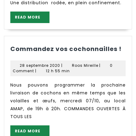
Une distribution rodée, en plein confinement.
READ
READ MORE
MORE
Com
Commandez vos cochonnailles !
vos
coc
28
Roos
28 septembre 2020
|
Roos Mireille
|
0
!
septembre
Mireille
Comment
|
12 h 55 min
2020
Nous pouvons programmer la prochaine
livraison de cochons en même temps que les
volailles et œufs, mercredi 07/10, au local
AMAP, de 19h à 20h. COMMANDES OUVERTES À
TOUS LES
READ
READ MORE