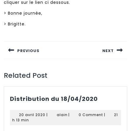
cliquer sur le lien ci dessous.
> Bonne journée,
> Brigitte.
Navigation
de
PREVIOUS
NEXT
l’article
Previous
Next
post:
post:
Related Post
Distributi
Distribution du 18/04/2020
du
18/04/202
20
alain
20 avril 2020
|
alain
|
0 Comment
|
21
avril
h 13 min
2020