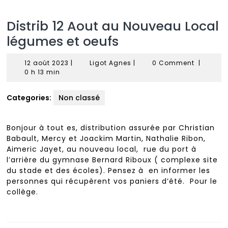
Distrib 12 Aout au Nouveau Local
légumes et oeufs
12
Ligot
12 août 2023
|
Ligot Agnes
|
0 Comment
|
août
Agnes
0 h 13 min
2023
Categories:
Non classé
Bonjour à tout es, distribution assurée par Christian
Babault, Mercy et Joackim Martin, Nathalie Ribon,
Aimeric Jayet, au nouveau local, rue du port à
l’arrière du gymnase Bernard Riboux ( complexe site
du stade et des écoles). Pensez à en informer les
personnes qui récupèrent vos paniers d’été. Pour le
collège.
Navigation
de