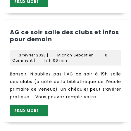
READ
READ MORE
MORE
AG ce soir salle des clubs et infos
AG
pour demain
ce
soir
3
Michon
3 février 2023
|
Michon Sebastien
|
0
salle
février
Sebastien
Comment
|
17 h 06 min
2023
des
clubs
Bonsoir, N’oubliez pas l’AG ce soir à 19h salle
et
des clubs (à côté de la bibliothèque de l’école
infos
primaire de Veneux). Un chéquier peut s’avérer
pour
pratique… Vous pouvez remplir votre
demain
READ
READ MORE
MORE