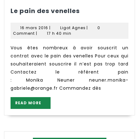
Le
Le pain des venelles
pain
des
16
Ligot
16 mars 2016
|
Ligot Agnes
|
0
venelles
mars
Agnes
Comment
|
17 h 40 min
2016
Vous êtes nombreux à avoir souscrit un
contrat avec le pain des venelles Pour ceux qui
souhaiteraient souscrire il n’est pas trop tard
Contactez le référent pain
: Monika Neuner neuner.monika-
gabriele@orange.fr Commandez dès
READ
READ MORE
MORE