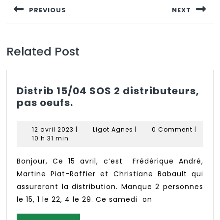
PREVIOUS
NEXT
l’article
Previous
Next
post:
post:
Related Post
Distrib 15/04 SOS 2 distributeurs,
Distrib
pas oeufs.
15/04
SOS
12
Ligot
12 avril 2023
|
Ligot Agnes
|
0 Comment
|
2
avril
Agnes
10 h 31 min
distributeurs,
2023
pas
Bonjour, Ce 15 avril, c’est Frédérique André,
oeufs.
Martine Piat-Raffier et Christiane Babault qui
assureront la distribution. Manque 2 personnes
le 15, 1 le 22, 4 le 29. Ce samedi on