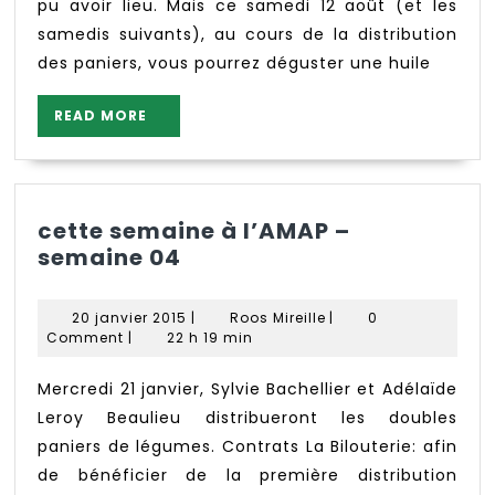
sûr)
pu avoir lieu. Mais ce samedi 12 août (et les
samedis suivants), au cours de la distribution
des paniers, vous pourrez déguster une huile
READ
READ MORE
MORE
cette semaine à l’AMAP –
cette
semaine 04
semaine
à
20
Roos
20 janvier 2015
|
Roos Mireille
|
0
l’AMAP
janvier
Mireille
Comment
|
22 h 19 min
–
2015
semaine
Mercredi 21 janvier, Sylvie Bachellier et Adélaïde
04
Leroy Beaulieu distribueront les doubles
paniers de légumes. Contrats La Bilouterie: afin
de bénéficier de la première distribution