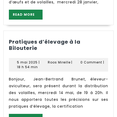
d’œufs et de volailles, mercredi 28 janvier,
READ
READ MORE
MORE
Pratiques d’élevage à la
Pratiques
Bilouterie
d’élevage
à
5
Roos
5 mai 2025
|
Roos Mireille
|
0 Comment
|
la
mai
Mireille
18 h 54 min
Bilouterie
2025
Bonjour, Jean-Bertrand Brunet, éleveur-
aviculteur, sera présent durant la distribution
des volailles, mercredi 14 mai, de 19 à 20h. Il
nous apportera toutes les précisions sur ses
pratiques d’élevage, la certification