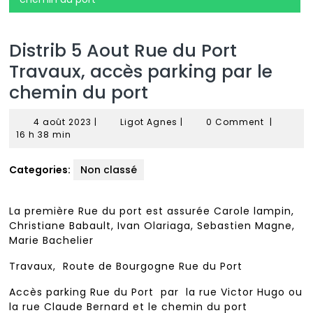
Distrib 5 Aout Rue du Port
Travaux, accès parking par le
chemin du port
4
Ligot
4 août 2023
|
Ligot Agnes
|
0 Comment
|
août
Agnes
16 h 38 min
2023
Categories:
Non classé
La première Rue du port est assurée Carole lampin,
Christiane Babault, Ivan Olariaga, Sebastien Magne,
Marie Bachelier
Travaux, Route de Bourgogne Rue du Port
Accès parking Rue du Port par la rue Victor Hugo ou
la rue Claude Bernard et le chemin du port