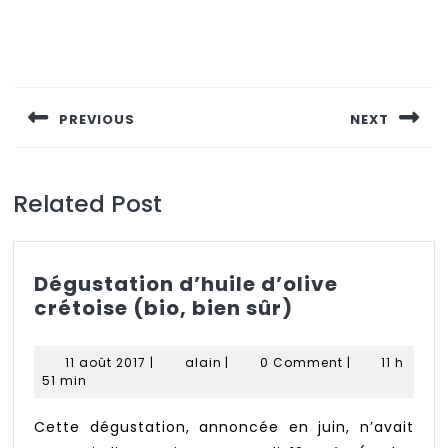
Navigation
de
PREVIOUS
NEXT
l’article
Previous
Next
post:
post:
Related Post
Dégustation d’huile d’olive
Dégustation
crétoise (bio, bien sûr)
d’huile
d’olive
11
alain
11 août 2017
|
alain
|
0 Comment
|
11 h
crétoise
août
51 min
2017
(bio,
bien
Cette dégustation, annoncée en juin, n’avait