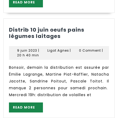
READ
READ MORE
MORE
Distrib 10 juin oeufs pains
Distrib
légumes laitages
10
juin
9
Ligot
9 juin 2023
|
Ligot Agnes
|
0 Comment
|
oeufs
juin
Agnes
20 h 40 min
2023
pains
légumes
Bonsoir, demain la distribution est assurée par
laitages
Émilie Lagrange, Martine Piat-Raffier, Natacha
Jacotte, Sandrine Poitout, Pascale Toitot. Il
manque 2 personnes pour samedi prochain.
Mercredi 19h: distribution de volailles et
READ
READ MORE
MORE