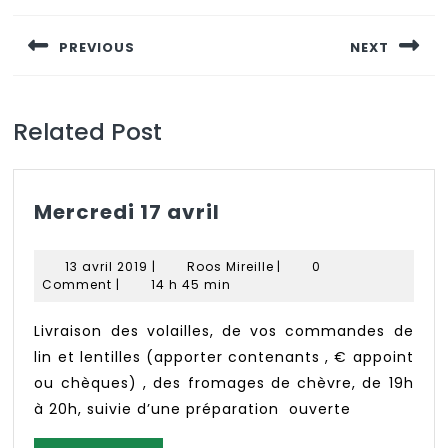
de
PREVIOUS
NEXT
l’article
Previous
Next
post:
post:
Related Post
Mercredi
Mercredi 17 avril
17
avril
13
Roos
13 avril 2019
|
Roos Mireille
|
0
avril
Mireille
Comment
|
14 h 45 min
2019
Livraison des volailles, de vos commandes de
lin et lentilles (apporter contenants , € appoint
ou chèques) , des fromages de chèvre, de 19h
à 20h, suivie d’une préparation ouverte