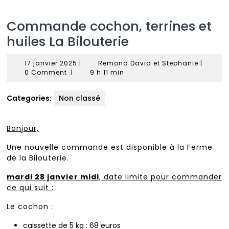
Commande cochon, terrines et
huiles La Bilouterie
17
Remond
17 janvier 2025
|
Remond David et Stephanie
|
janvier
David
0 Comment
|
9 h 11 min
2025
et
Stephan
Categories:
Non classé
Bonjour,
Une nouvelle commande est disponible à la Ferme
de la Bilouterie.
mardi 28 janvier midi
, date limite pour commander
ce qui suit :
Le cochon :
caissette de 5 kg : 68 euros