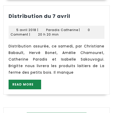
Distribution
Distribution du 7 avril
du
7
5
Paradis
5 avril 2018
|
Paradis Catherine
|
0
avril
avril
Catherine
Comment
|
20 h 20 min
2018
Distribution assurée, ce samedi, par Christiane
Babault, Hervé Bonet, Amélie Chamouret,
Catherine Paradis et Isabelle Sakouvogui.
Brigitte nous livrera les produits laitiers de La
ferme des petits bois. Il manque
READ
READ MORE
MORE