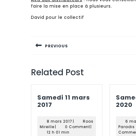
faire la mise en place à plusieurs.
David pour le collectif
Navigation
de
PREVIOUS
l’article
Previous
post:
Related Post
Samedi 11 mars
Samed
Samedi
2017
2020
11
7
mars
8
8 mars 2017
|
Roos
6 ma
2017
Roos
mars
Mireille
|
0 Comment
|
Paradis
Mireille
2017
12 h 01 min
Comme