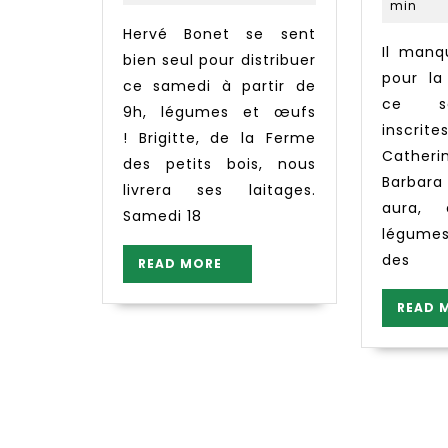
min
Hervé Bonet se sent
Il manque 2 bénévoles
bien seul pour distribuer
pour la
ce samedi à partir de
ce sa
9h, légumes et œufs
inscrite
! Brigitte, de la Ferme
Cather
des petits bois, nous
Barbara
livrera ses laitages.
aura,
Samedi 18
légume
des
READ
READ MORE
MORE
READ 