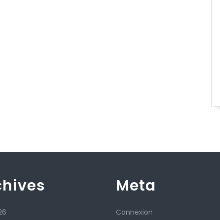
chives
Meta
26
Connexion