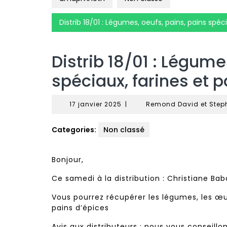
Distrib 18/01 : Légumes, oeufs, pains, pains spéc
Distrib 18/01 : Légume
spéciaux, farines et 
17
17 janvier 2025
|
Remond David et Step
janvier
2025
Categories:
Non classé
Bonjour,
Ce samedi à la distribution : Christiane Bab
Vous pourrez récupérer les légumes, les œufs
pains d’épices
Avis aux distributeurs
: nous vous conseillon