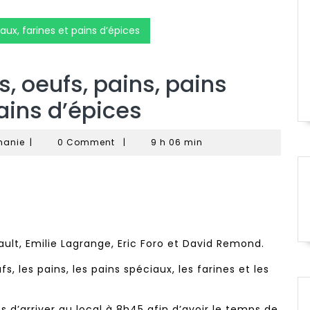
iaux, farines et pains d’épices
s, oeufs, pains, pains
pains d’épices
Remond
hanie
|
0 Comment
|
9 h 06 min
David
et
Stephanie
ault, Emilie Lagrange, Eric Foro et David Remond.
, les pains, les pains spéciaux, les farines et les
s d’arriver au local à 8h45 afin d’avoir le temps de