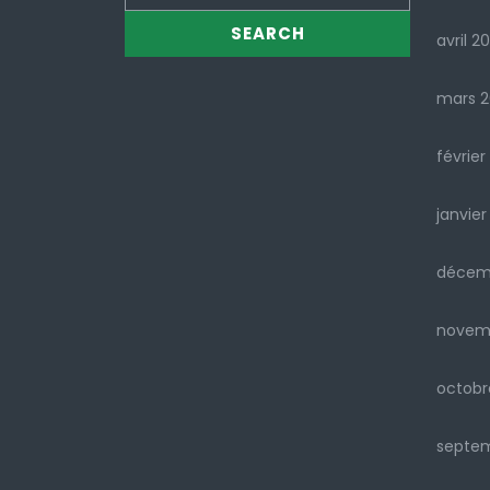
avril 2
mars 
février
janvier
décem
novem
octobr
septe