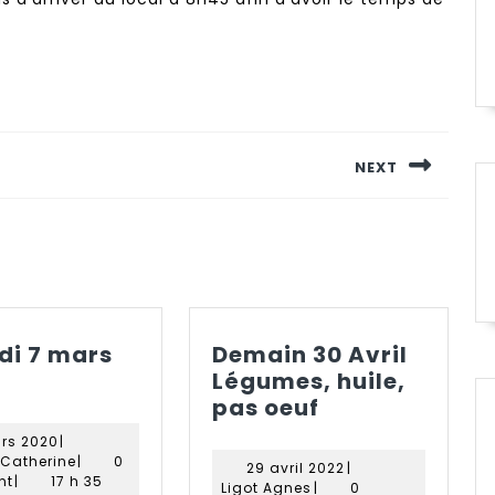
NEXT
Next
post:
i 7 mars
Demain 30 Avril
Samedi
Légumes, huile,
Demain
pas oeuf
mars
30
6
rs 2020
|
2020
Avril
mars
Paradis
 Catherine
|
0
29
29 avril 2022
|
2020
Catherine
Légumes,
nt
|
17 h 35
Ligot
avril
Ligot Agnes
|
0