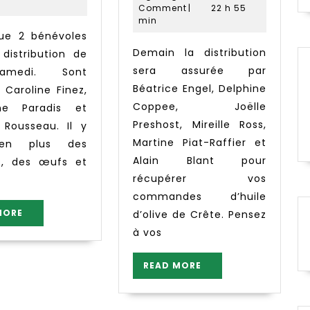
Agnes
huile,
2022
Comment
|
22 h 55
min
pas
oeuf
Demain la distribution
 distribution de
sera assurée par
medi. Sont
Béatrice Engel, Delphine
s Caroline Finez,
Coppee, Joëlle
ine Paradis et
Preshost, Mireille Ross,
 Rousseau. Il y
Martine Piat-Raffier et
 en plus des
Alain Blant pour
s, des œufs et
récupérer vos
commandes d’huile
READ
MORE
d’olive de Crête. Pensez
MORE
à vos
READ
READ MORE
MORE