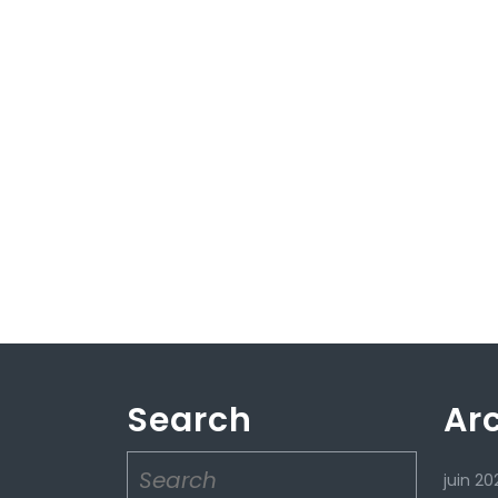
Search
Ar
Search
juin 20
for: