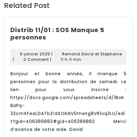
Related Post
Distrib 11/01 : SOS Manque 5
Distrib
personnes
11/01
:
9
Remon
9 janvier 2025
|
Remond David et Stephanie
SOS
janvier
David
|
0 Comment
|
11 h 11 min
Manque
2025
et
Stepha
5
Bonjour et bonne année, Il manque 5
personnes
personnes pour la distribution de samedi. Le
lien pour vous inscrire :
https://docs.google.com/spreadsheets/d/1BoK
BaPq-
32cmXFeaLDATbZrdXObNV0mwtg8VR1oq3LU/edi
t?gid=406389883#gid=406389883 Merci
d’avance de votre aide. David