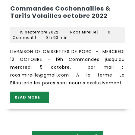
Commandes Cochonnailles &
Comma
Tarifs Volailles octobre 2022
Cochonn
&
15
Roos
15 septembre 2022
|
Roos Mireille
|
0
Tarifs
septembre
Mireille
Comment
|
9 h 53 min
2022
Volaille
octobre
LIVRAISON DE CAISSETTES DE PORC – MERCREDI
2022
12 OCTOBRE – 19h Commandes jusqu’au
mercredi 5 octobre, par mail :
roos.mireille@gmail.com À la ferme La
Bilouterie les porcs sont nourris exclusivement
READ
READ MORE
MORE