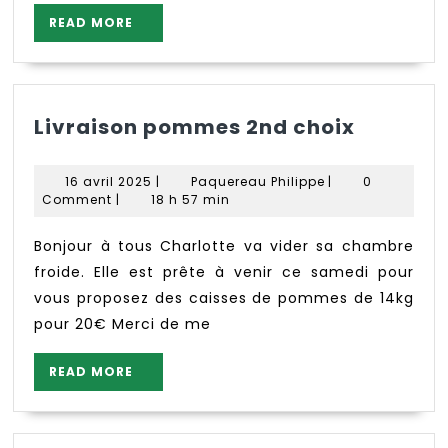
READ
READ MORE
MORE
Livraiso
Livraison pommes 2nd choix
pomme
2nd
16
Paquereau
16 avril 2025
|
Paquereau Philippe
|
0
choix
avril
Philippe
Comment
|
18 h 57 min
2025
Bonjour à tous Charlotte va vider sa chambre
froide. Elle est prête à venir ce samedi pour
vous proposez des caisses de pommes de 14kg
pour 20€ Merci de me
READ
READ MORE
MORE