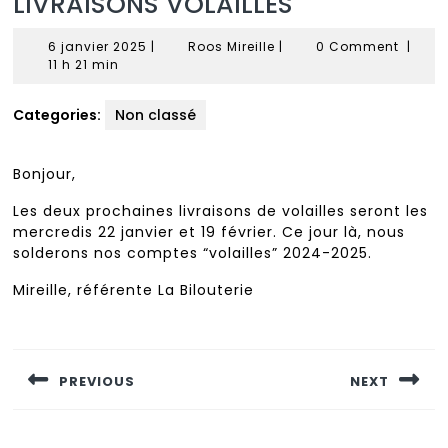
LIVRAISONS VOLAILLES
6
Roos
6 janvier 2025
|
Roos Mireille
|
0 Comment
|
janvier
Mireille
11 h 21 min
2025
Categories:
Non classé
Bonjour,
Les deux prochaines livraisons de volailles seront les
mercredis 22 janvier et 19 février. Ce jour là, nous
solderons nos comptes “volailles” 2024-2025.
Mireille, référente La Bilouterie
Navigation
de
PREVIOUS
NEXT
l’article
Previous
Next
post:
post: