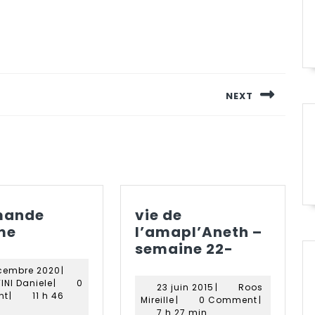
NEXT
Next
post:
ande
vie de
commande
me
l’amapl’Aneth –
agrume
vie
semaine 22-
de
2
cembre 2020
|
l’amapl’A
GASTINI
décembre
INI Daniele
|
0
23
23 juin 2015
|
Roos
Daniele
2020
–
nt
|
11 h 46
Roos
juin
Mireille
|
0 Comment
|
Mireille
2015
7 h 27 min