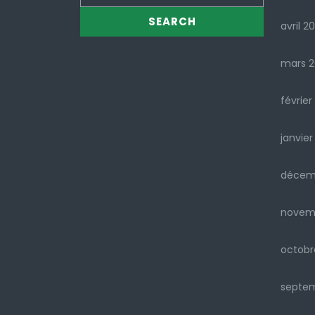
avril 2
mars 
février
janvier
décem
novem
octobr
septe