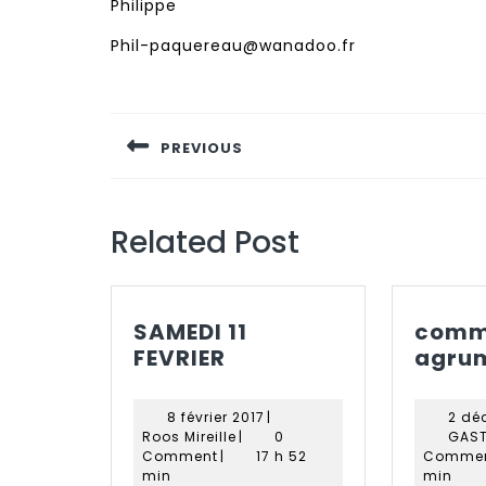
Philippe
Phil-paquereau@wanadoo.fr
Navigation
de
PREVIOUS
l’article
Previous
post:
Related Post
SAMEDI 11
comm
SAMEDI
FEVRIER
agru
11
FEVRIER
8
8 février 2017
|
2 dé
Roos
février
Roos Mireille
|
0
GAST
Mireille
2017
Comment
|
17 h 52
Comme
min
min