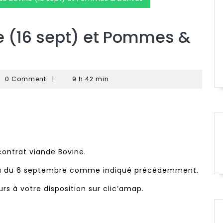
e (16 sept) et Pommes &
ereau
0 Comment
|
9 h 42 min
ppe
 contrat viande Bovine.
 lieu du 6 septembre comme indiqué précédemment.
s à votre disposition sur clic’amap.