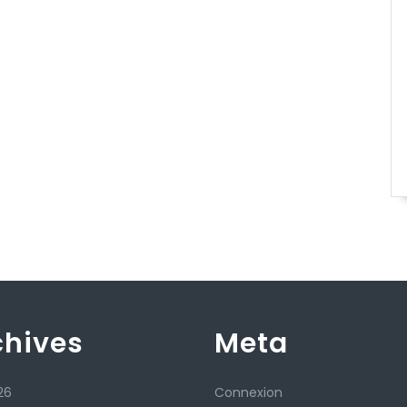
chives
Meta
26
Connexion