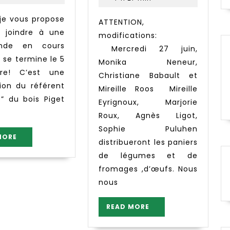
semaine
22-
ATTENTION,
 joindre à une
modifications:
nde en cours
Mercredi 27 juin,
 se termine le 5
Monika Neneur,
re! C’est une
Christiane Babault et
tion du référent
Mireille Roos Mireille
” du bois Piget
Eyrignoux, Marjorie
Roux, Agnès Ligot,
Sophie Puluhen
READ
MORE
distribueront les paniers
MORE
de légumes et de
fromages ,d’œufs. Nous
nous
READ
READ MORE
MORE