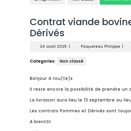
Contrat viande bovin
Dérivés
24
Paqu
24 août 2025
|
Paquereau Philippe
|
août
Phili
2025
Categories:
Non classé
Bonjour à tou(te)s
Il reste encore la possibilité de prendre un
La livraison aura lieu le 13 septembre au
Les contrats Pommes et Dérivés sont toujour
A bientôt