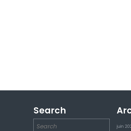
Search
Ar
Search
juin 20
for: