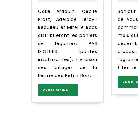
Odile Ardouin, Cécile
Bonjour je vous propose
Prost, Adelaïde Leroy-
de vous
Beaulieu et Mireille Roos
comma
distribueront les paniers
mais qui
de légumes. PAS
décemb
D’OEUFS (pontes
proposi
insuffisantes). Livraison
“agrume
des laitages de la
( ferme
Ferme des Petits Bois.
READ 
READ
READ MORE
MORE