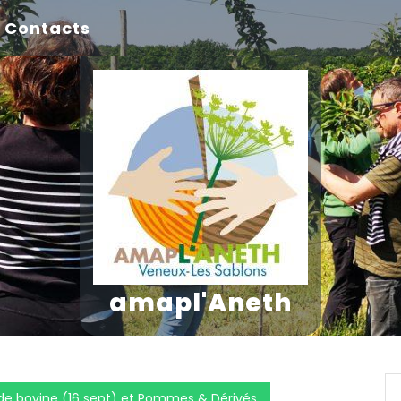
Contacts
amapl'Aneth
de bovine (16 sept) et Pommes & Dérivés