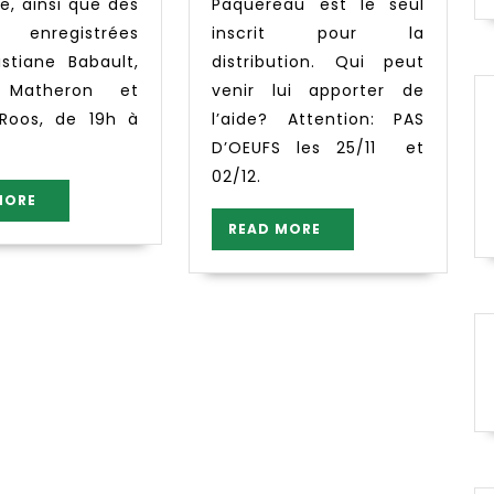
e, ainsi que des
Paquereau est le seul
es, enregistrées
inscrit pour la
istiane Babault,
distribution. Qui peut
 Matheron et
venir lui apporter de
e Roos, de 19h à
l’aide? Attention: PAS
D’OEUFS les 25/11 et
02/12.
READ
MORE
MORE
READ
READ MORE
MORE