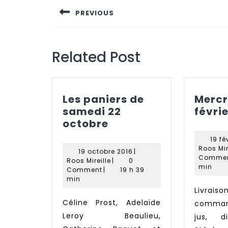
de
PREVIOUS
l’article
Previous
post:
Related Post
Les paniers de
Mercr
samedi 22
févrie
Les
octobre
paniers
19 fé
de
Roos Mir
19
19 octobre 2016
|
samedi
Comme
Roos
octobre
Roos Mireille
|
0
min
22
Mireille
2016
Comment
|
19 h 39
min
octobre
Livraison des
Céline Prost, Adelaïde
comman
Leroy Beaulieu,
jus, d