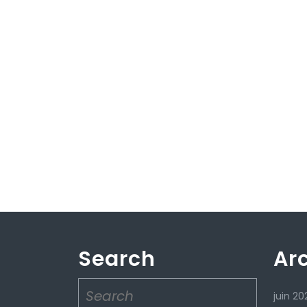
Search
Ar
Search
juin 20
for: