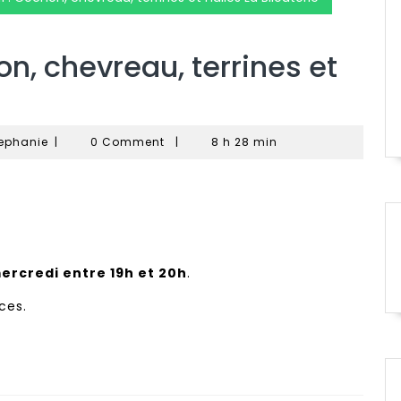
hon, chevreau, terrines et
Remond
ephanie
|
0 Comment
|
8 h 28 min
David
et
Stephanie
ercredi entre 19h et 20h
.
ces.