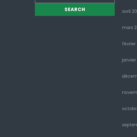
avril 2
mars 
février
janvier
décem
novem
octobr
septe