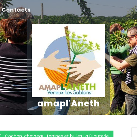
Contacts
amapl'Aneth
11 : Cochon, chevreau, terrines et huiles La Bilouterie