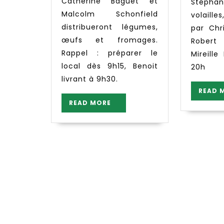
Catherine Baguet et
Stéphan
Malcolm Schonfield
volaill
distribueront légumes,
par Chr
œufs et fromages.
Robert
Rappel : préparer le
Mireill
local dès 9h15, Benoit
20h
livrant à 9h30.
READ 
READ
READ MORE
MORE