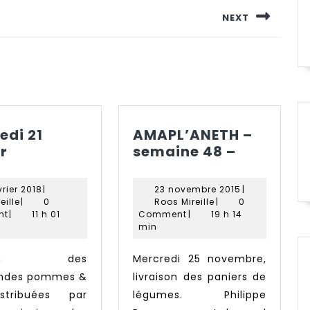
NEXT
Next
post:
edi 21
AMAPL’ANETH –
Mercredi
AMAPL’A
r
semaine 48 –
21
–
février
semaine
19
23
vrier 2018
|
23 novembre 2015
|
48
Roos
février
Roos
novembre
eille
|
0
Roos Mireille
|
0
Mireille
2018
Mireille
–
2015
nt
|
11 h 01
Comment
|
19 h 14
min
Mercredi 25 novembre,
des pommes &
livraison des paniers de
istribuées par
légumes. Philippe