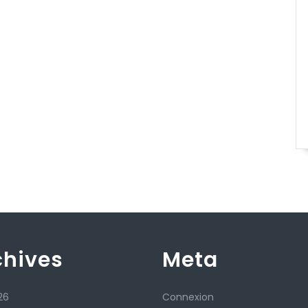
chives
Meta
26
Connexion