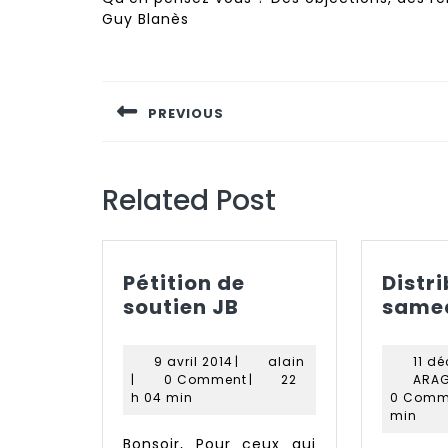
Guy Blanès
Navigation
de
PREVIOUS
l’article
Previous
post:
Related Post
Pétition de
Distr
Pétition
soutien JB
samed
de
soutien
9
alain
9 avril 2014
|
alain
11 d
JB
avril
|
0 Comment
|
22
ARAG
2014
h 04 min
0 Comm
min
Bonsoir, Pour ceux qui