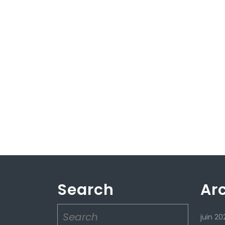
Search
Ar
Search
juin 20
for: