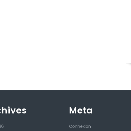
chives
Meta
26
Connexion