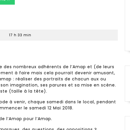
17 h 33 min
pe des nombreux adhérents de l’Amap et (de leurs
lement à faire mais cela pourrait devenir amusant,
amap : réaliser des portraits de chacun aux ou
son imagination, ses parures et sa mise en scène.
te (taille à la tête).
iode à venir, chaque samedi dans le local, pendant
commencer le samedi 12 Mai 2018.
de l’Amap pour l’Amap.
marques, des questions, des oppositions ?