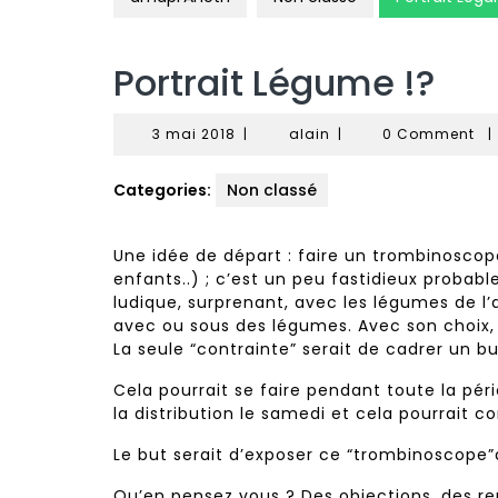
Portrait Légume !?
3
alain
3 mai 2018
|
alain
|
0 Comment
|
mai
2018
Categories:
Non classé
Une idée de départ : faire un trombinosco
enfants..) ; c’est un peu fastidieux probab
ludique, surprenant, avec les légumes de l’
avec ou sous des légumes. Avec son choix, 
La seule “contrainte” serait de cadrer un bus
Cela pourrait se faire pendant toute la pér
la distribution le samedi et cela pourrait 
Le but serait d’exposer ce “trombinoscope”
Qu’en pensez vous ? Des objections, des re