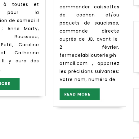
commander caissettes
, pour la
de cochon et/ou
tion de samedi il
paquets de saucisses,
 : Anne Marty,
commande directe
ra Rousseau,
auprès de JB, avant le
Petit, Caroline
2 février,
et Catherine
fermedelabilouterie@h
. Il y aura des
otmail.com , apportez
,
les précisions suivantes:
Votre nom, numéro de
READ
MORE
MORE
READ
READ MORE
MORE