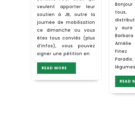
Bonjour à toutes et
veulent apporter leur
tous
soutien à JB, outre la
distribu
journée de mobilisation
y aura
ce dimanche ou vous
Barba
êtes tous conviés (plus
Amélie 
d’infos), vous pouvez
Finez 
signer une pétition en
Paradis
légumes
READ
READ MORE
MORE
READ 