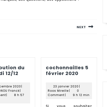
NEXT
Next
post:
ibution du
cochonnailles 5
Distribution
cochonnai
i 12/12
février 2020
du
5
samedi
février
11
23
écembre 2020
|
23 janvier 2020
|
12/12
2020
ARAGNOU
décembre
Roos
janvier
NOU Franck
|
Roos Mireille
|
0
Franck
2020
Mireille
2020
ent
|
8 h 57
Comment
|
9 h 12 min
Si vous souhaitez