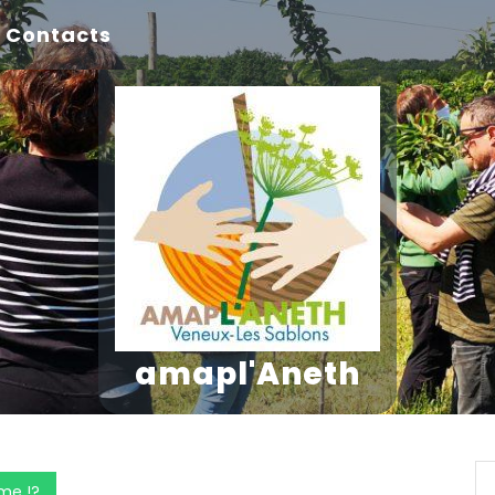
Contacts
amapl'Aneth
ume !?