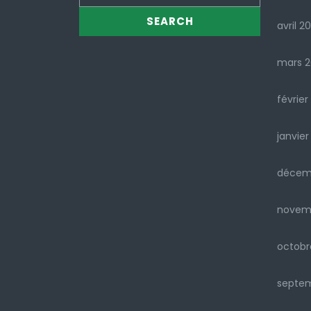
avril 2
mars 
février
janvier
décem
novem
octobr
septe