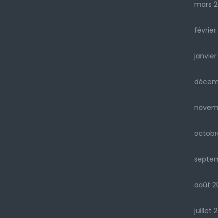
mars 2
février
janvier
décem
novem
octobr
septe
août 2
juillet 